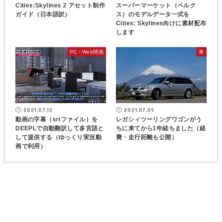
Cities:Skylines 2 アセット制作
スーパーマーケット（ベルク
ガイド（日本語訳）
ス）のモデルデータ一式を
Cities: Skylines向けに素材配布
します
PC・Web関係
車
2021.07.12
2021.07.09
動画の字幕（srtファイル）を
レガシィツーリングワゴンがう
DEEPLで自動翻訳して多言語と
ちに来てから1年経ちました（経
して提供する（ゆっくり実況動
費・走行距離も公開）
画で利用）