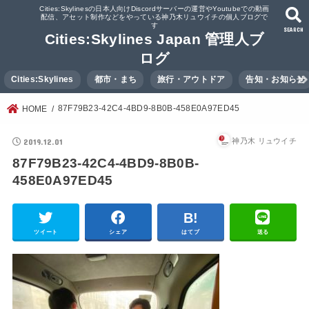
Cities:Skylinesの日本人向けDiscordサーバーの運営やYoutubeでの動画
配信、アセット制作などをやっている神乃木リュウイチの個人ブログで
す
SEARCH
Cities:Skylines Japan 管理人ブ
ログ
Cities:Skylines
都市・まち
旅行・アウトドア
告知・お知らせ
87F79B23-42C4-4BD9-8B0B-458E0A97ED45
HOME
2019.12.01
神乃木 リュウイチ
87F79B23-42C4-4BD9-8B0B-
458E0A97ED45
ツイート
シェア
はてブ
送る