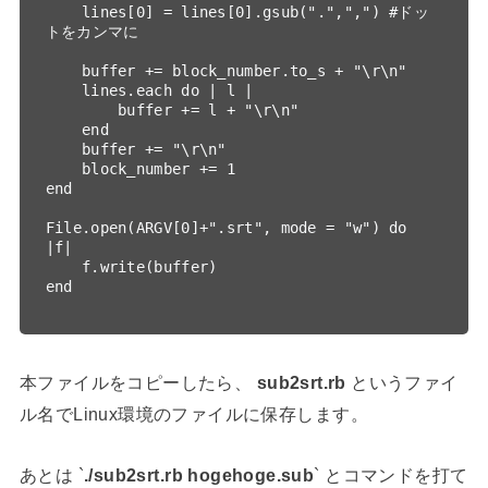
    lines[0] = lines[0].gsub(".",",") #ドッ
トをカンマに

    buffer += block_number.to_s + "\r\n"

    lines.each do | l |

        buffer += l + "\r\n"

    end

    buffer += "\r\n"

    block_number += 1

end

File.open(ARGV[0]+".srt", mode = "w") do 
|f|

    f.write(buffer)

end

本ファイルをコピーしたら、
sub2srt.rb
というファイ
ル名でLinux環境のファイルに保存します。
あとは `
./sub2srt.rb hogehoge.sub
` とコマンドを打て