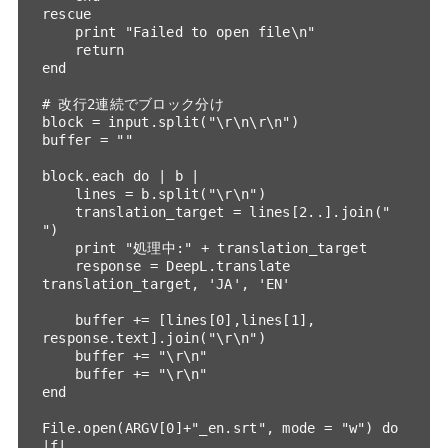
rescue

    print "Failed to open file\n"

    return

end

# 改行2連続でブロック分け

block = input.split("\r\n\r\n")

buffer = ""

block.each do | b |

    lines = b.split("\r\n")

    translation_target = lines[2..].join(" 
")

    print "処理中:" + translation_target

    response = DeepL.translate 
translation_target, 'JA', 'EN'

    buffer += [lines[0],lines[1], 
response.text].join("\r\n")

    buffer += "\r\n"

    buffer += "\r\n"

end

File.open(ARGV[0]+"_en.srt", mode = "w") do 
|f|
