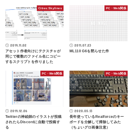
Cities:Skylines
PC・Web関係
2019.11.02
2011.07.23
アセット作者向けにテクスチャが
ML110 G6を黙らせた件
同じで複数のファイル名にコピー
するスクリプトを作りました
PC・Web関係
PC・Web関係
2019.12.06
2020.05.13
Twitterの神絵師のイラストが投稿
長年使っているRealforceのキー
されたらDiscordに自動で投稿す
ボードを分解して掃除してみた
る
（ちょいグロ画像注意）