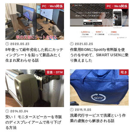
PC・Web関係
PC・Web関係
2020.05.23
2021.03.25
8年使って経年劣化した机にカッテ
作業用BGMにSpotify有料版を使
ィングシートを貼って新品みたく
うのをやめて、SMART USENに乗
生まれ変わらせる話
り換えました
音楽・DTM
呟き
2019.11.05
2014.03.04
洗濯代行サービスで洗濯という作
安い！ モニタースピーカーを市販
業の虚無から解放される話
のディスプレイアームで吊り下げ
る方法