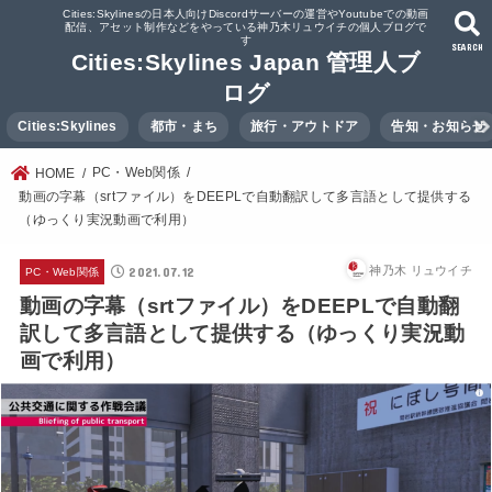
Cities:Skylinesの日本人向けDiscordサーバーの運営やYoutubeでの動画
配信、アセット制作などをやっている神乃木リュウイチの個人ブログで
す
SEARCH
Cities:Skylines Japan 管理人ブ
ログ
Cities:Skylines
都市・まち
旅行・アウトドア
告知・お知らせ
PC・Web関係
HOME
動画の字幕（srtファイル）をDEEPLで自動翻訳して多言語として提供する
（ゆっくり実況動画で利用）
2021.07.12
神乃木 リュウイチ
PC・Web関係
動画の字幕（srtファイル）をDEEPLで自動翻
訳して多言語として提供する（ゆっくり実況動
画で利用）