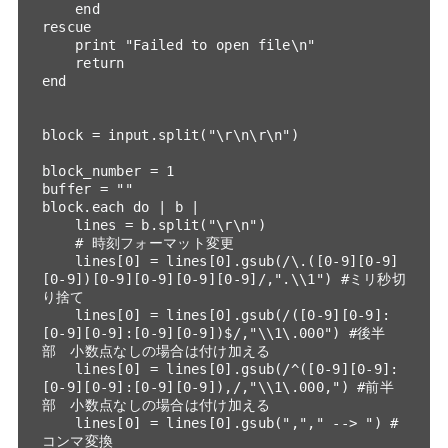
    end

rescue

    print "Failed to open file\n"

    return

end

block = input.split("\r\n\r\n")

block_number = 1

buffer = ""

block.each do | b |

    lines = b.split("\r\n")

    # 時刻フォーマット変更

    lines[0] = lines[0].gsub(/\.([0-9][0-9]
[0-9])[0-9][0-9][0-9][0-9]/,".\\1") #ミリ秒切
り捨て

    lines[0] = lines[0].gsub(/([0-9][0-9]:
[0-9][0-9]:[0-9][0-9])$/,"\\1\.000") #後半
部　小数点なしの場合は付け加える

    lines[0] = lines[0].gsub(/^([0-9][0-9]:
[0-9][0-9]:[0-9][0-9]),/,"\\1\.000,") #前半
部　小数点なしの場合は付け加える        

    lines[0] = lines[0].gsub(","," --> ") # 
コンマ変換
