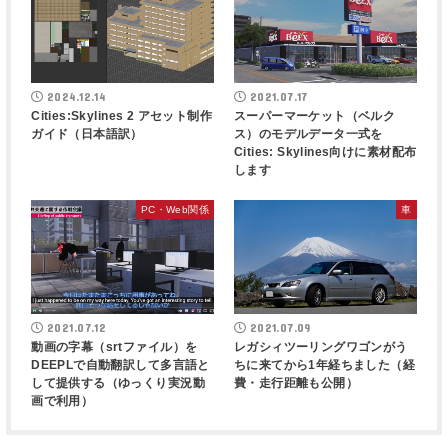
2024.12.14
2021.07.17
Cities:Skylines 2 アセット制作
スーパーマーケット（ベルク
ガイド（日本語訳）
ス）のモデルデータ一式を
Cities: Skylines向けに素材配布
します
PC・Web関係
車
2021.07.12
2021.07.09
動画の字幕（srtファイル）を
レガシィツーリングワゴンがう
DEEPLで自動翻訳して多言語と
ちに来てから1年経ちました（経
して提供する（ゆっくり実況動
費・走行距離も公開）
画で利用）