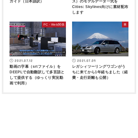
ガイド（日本語訳）
ス）のモデルデータ一式を
Cities: Skylines向けに素材配布
します
PC・Web関係
車
2021.07.12
2021.07.09
動画の字幕（srtファイル）を
レガシィツーリングワゴンがう
DEEPLで自動翻訳して多言語と
ちに来てから1年経ちました（経
して提供する（ゆっくり実況動
費・走行距離も公開）
画で利用）