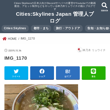
Cities:Skylinesの日本人向けDiscordサーバーの運営やYoutubeでの動画
配信、アセット制作などをやっている神乃木リュウイチの個人ブログで
す
SEARCH
Cities:Skylines Japan 管理人ブ
ログ
Cities:Skylines
都市・まち
旅行・アウトドア
告知・お知らせ
IMG_1170
HOME
2019.11.14
神乃木 リュウイチ
IMG_1170
ツイート
シェア
はてブ
送る