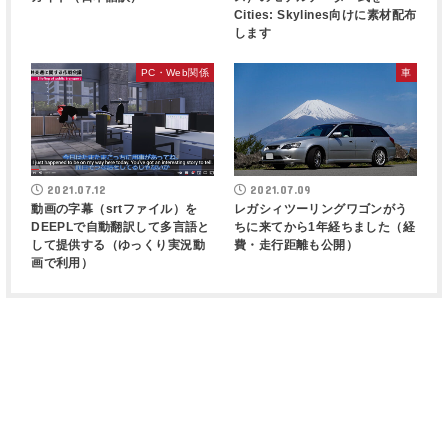
Cities: Skylines向けに素材配布
します
PC・Web関係
車
2021.07.12
2021.07.09
動画の字幕（srtファイル）を
レガシィツーリングワゴンがう
DEEPLで自動翻訳して多言語と
ちに来てから1年経ちました（経
して提供する（ゆっくり実況動
費・走行距離も公開）
画で利用）