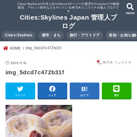
Cities:Skylinesの日本人向けDiscordサーバーの運営やYoutubeでの動画
配信、アセット制作などをやっている神乃木リュウイチの個人ブログで
す
SEARCH
Cities:Skylines Japan 管理人ブ
ログ
Cities:Skylines
都市・まち
旅行・アウトドア
告知・お知らせ
img_5dcd7c472b31f
HOME
2019.11.15
神乃木 リュウイチ
img_5dcd7c472b31f
ツイート
シェア
はてブ
送る