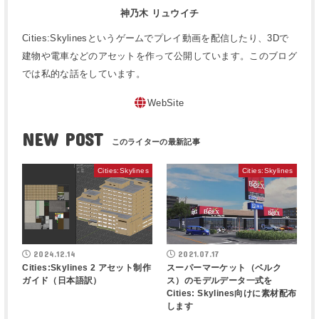
神乃木 リュウイチ
Cities:Skylinesというゲームでプレイ動画を配信したり、3Dで
建物や電車などのアセットを作って公開しています。このブログ
では私的な話をしています。
WebSite
NEW POST
Cities:Skylines
Cities:Skylines
2024.12.14
2021.07.17
Cities:Skylines 2 アセット制作
スーパーマーケット（ベルク
ガイド（日本語訳）
ス）のモデルデータ一式を
Cities: Skylines向けに素材配布
します