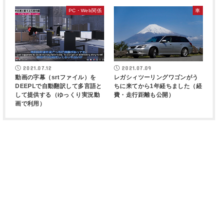
PC・Web関係
車
2021.07.12
2021.07.09
動画の字幕（srtファイル）を
レガシィツーリングワゴンがう
DEEPLで自動翻訳して多言語と
ちに来てから1年経ちました（経
して提供する（ゆっくり実況動
費・走行距離も公開）
画で利用）