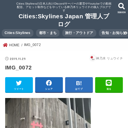
Cities:Skylinesの日本人向けDiscordサーバーの運営やYoutubeでの動画
配信、アセット制作などをやっている神乃木リュウイチの個人ブログで
す
SEARCH
Cities:Skylines Japan 管理人ブ
ログ
Cities:Skylines
都市・まち
旅行・アウトドア
告知・お知らせ
IMG_0072
HOME
2019.11.29
神乃木 リュウイチ
IMG_0072
ツイート
シェア
はてブ
送る