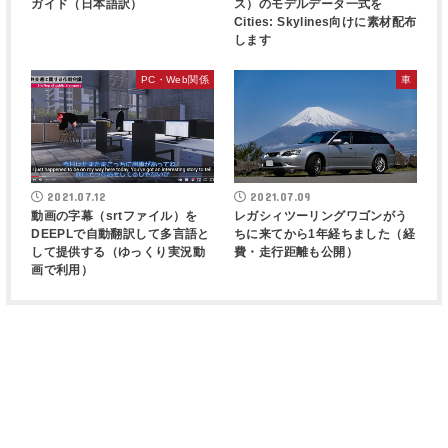
ガイド（日本語訳）
ス）のモデルデータ一式を
Cities: Skylines向けに素材配布
します
PC・Web関係
車
2021.07.12
2021.07.09
動画の字幕（srtファイル）を
レガシィツーリングワゴンがう
DEEPLで自動翻訳して多言語と
ちに来てから1年経ちました（経
して提供する（ゆっくり実況動
費・走行距離も公開）
画で利用）