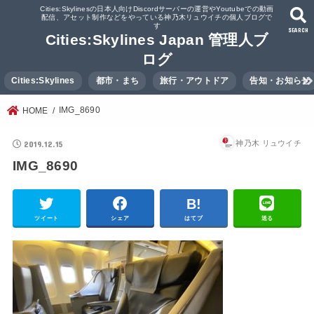
Cities:Skylinesの日本人向けDiscordサーバーの運営やYoutubeでの動画
配信、アセット制作などをやっている神乃木リュウイチの個人ブログで
す
SEARCH
Cities:Skylines Japan 管理人ブ
ログ
Cities:Skylines
都市・まち
旅行・アウトドア
告知・お知らせ
IMG_8690
HOME
2019.12.15
神乃木 リュウイチ
IMG_8690
ツイート
シェア
はてブ
送る