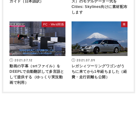
ガイド（日本語訳）
ス）のモデルデータ一式を
Cities: Skylines向けに素材配布
します
PC・Web関係
車
2021.07.12
2021.07.09
動画の字幕（srtファイル）を
レガシィツーリングワゴンがう
DEEPLで自動翻訳して多言語と
ちに来てから1年経ちました（経
して提供する（ゆっくり実況動
費・走行距離も公開）
画で利用）