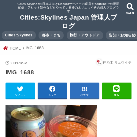
Cities:Skylinesの日本人向けDiscordサーバーの運営やYoutubeでの動画
配信、アセット制作などをやっている神乃木リュウイチの個人ブログで
す
SEARCH
Cities:Skylines Japan 管理人ブ
ログ
Cities:Skylines
都市・まち
旅行・アウトドア
告知・お知らせ
IMG_1688
HOME
2019.12.31
神乃木 リュウイチ
IMG_1688
ツイート
シェア
はてブ
送る