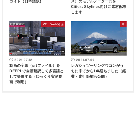
ガイド（日本語訳）
ス）のモデルデータ一式を
Cities: Skylines向けに素材配布
します
PC・Web関係
車
2021.07.12
2021.07.09
動画の字幕（srtファイル）を
レガシィツーリングワゴンがう
DEEPLで自動翻訳して多言語と
ちに来てから1年経ちました（経
して提供する（ゆっくり実況動
費・走行距離も公開）
画で利用）