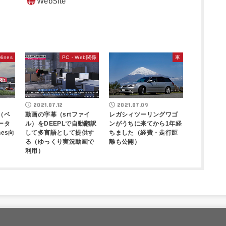
WebSite
ylines
PC・Web関係
車
2021.07.12
2021.07.09
（ベ
動画の字幕（srtファイ
レガシィツーリングワゴ
ータ
ル）をDEEPLで自動翻訳
ンがうちに来てから1年経
nes向
して多言語として提供す
ちました（経費・走行距
る（ゆっくり実況動画で
離も公開）
利用）