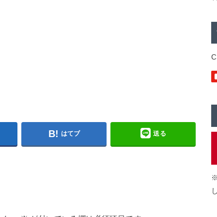
C
はてブ
送る