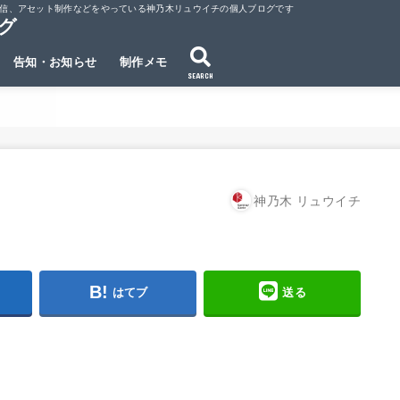
ubeでの動画配信、アセット制作などをやっている神乃木リュウイチの個人ブログです
ログ
告知・お知らせ
制作メモ
SEARCH
神乃木 リュウイチ
はてブ
送る