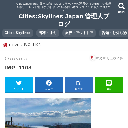
Cities:Skylinesの日本人向けDiscordサーバーの運営やYoutubeでの動画
配信、アセット制作などをやっている神乃木リュウイチの個人ブログで
す
SEARCH
Cities:Skylines Japan 管理人ブ
ログ
Cities:Skylines
都市・まち
旅行・アウトドア
告知・お知らせ
IMG_1108
HOME
2021.07.08
神乃木 リュウイチ
IMG_1108
ツイート
シェア
はてブ
送る