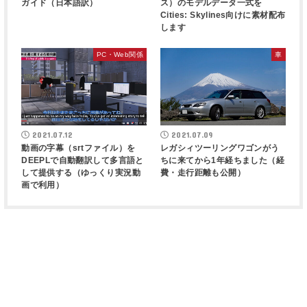
ガイド（日本語訳）
ス）のモデルデータ一式を
Cities: Skylines向けに素材配布
します
PC・Web関係
車
2021.07.12
2021.07.09
動画の字幕（srtファイル）を
レガシィツーリングワゴンがう
DEEPLで自動翻訳して多言語と
ちに来てから1年経ちました（経
して提供する（ゆっくり実況動
費・走行距離も公開）
画で利用）