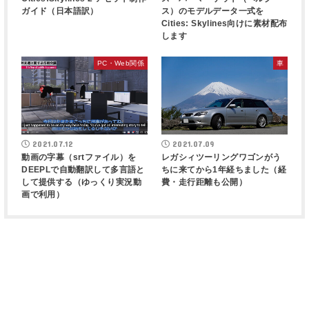
ガイド（日本語訳）
ス）のモデルデータ一式を
Cities: Skylines向けに素材配布
します
PC・Web関係
車
2021.07.12
2021.07.09
動画の字幕（srtファイル）を
レガシィツーリングワゴンがう
DEEPLで自動翻訳して多言語と
ちに来てから1年経ちました（経
して提供する（ゆっくり実況動
費・走行距離も公開）
画で利用）