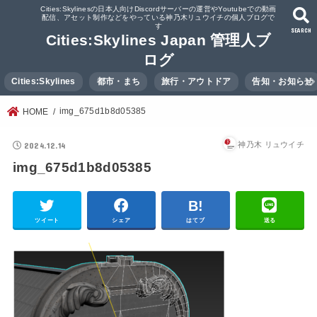
Cities:Skylinesの日本人向けDiscordサーバーの運営やYoutubeでの動画
配信、アセット制作などをやっている神乃木リュウイチの個人ブログで
す
SEARCH
Cities:Skylines Japan 管理人ブ
ログ
Cities:Skylines
都市・まち
旅行・アウトドア
告知・お知らせ
img_675d1b8d05385
HOME
2024.12.14
神乃木 リュウイチ
img_675d1b8d05385
ツイート
シェア
はてブ
送る