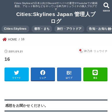
Cities:Skylinesの日本人向けDiscordサーバーの運営やYoutubeでの動画
配信、アセット制作などをやっている神乃木リュウイチの個人ブログで
す
SEARCH
Cities:Skylines Japan 管理人ブ
ログ
Cities:Skylines
都市・まち
旅行・アウトドア
告知・お知らせ
16
HOME
2011.09.21
神乃木 リュウイチ
16
ツイート
シェア
はてブ
送る
感想をお聞かせください。