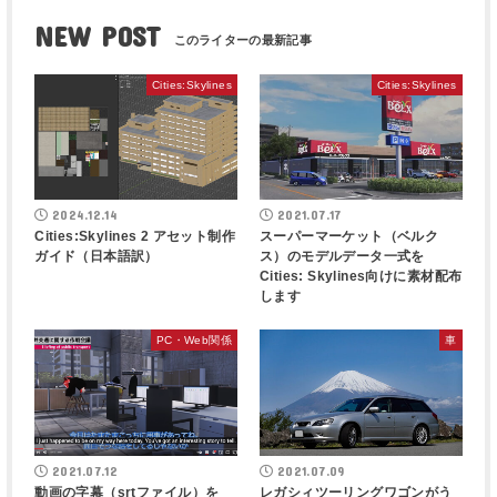
NEW POST
Cities:Skylines
Cities:Skylines
2024.12.14
2021.07.17
Cities:Skylines 2 アセット制作
スーパーマーケット（ベルク
ガイド（日本語訳）
ス）のモデルデータ一式を
Cities: Skylines向けに素材配布
します
PC・Web関係
車
2021.07.12
2021.07.09
動画の字幕（srtファイル）を
レガシィツーリングワゴンがう