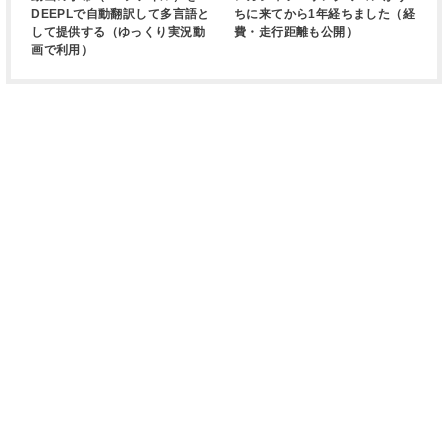
DEEPLで自動翻訳して多言語と
ちに来てから1年経ちました（経
して提供する（ゆっくり実況動
費・走行距離も公開）
画で利用）