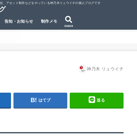
ubeでの動画配信、アセット制作などをやっている神乃木リュウイチの個人ブログです
ログ
告知・お知らせ
制作メモ
SEARCH
神乃木 リュウイチ
はてブ
送る