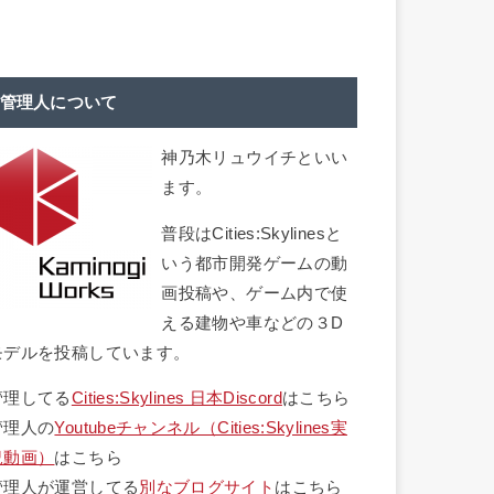
管理人について
神乃木リュウイチといい
ます。
普段はCities:Skylinesと
いう都市開発ゲームの動
画投稿や、ゲーム内で使
える建物や車などの３D
モデルを投稿しています。
管理してる
Cities:Skylines 日本Discord
はこちら
管理人の
Youtubeチャンネル（Cities:Skylines実
況動画）
はこちら
管理人が運営してる
別なブログサイト
はこちら