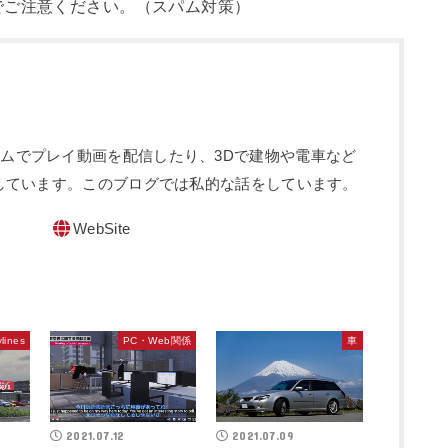
でご注意ください。（スパム対策）
sというゲームでプレイ動画を配信したり、3Dで建物や電車など
しています。このブログでは私的な話をしています。
WebSite
ylines
PC・Web関係
車
2021.07.12
2021.07.09