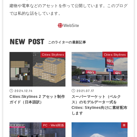
建物や電車などのアセットを作って公開しています。このブログ
では私的な話をしています。
WebSite
NEW POST
Cities:Skylines
Cities:Skylines
2024.12.14
2021.07.17
Cities:Skylines 2 アセット制作
スーパーマーケット（ベルク
ガイド（日本語訳）
ス）のモデルデータ一式を
Cities: Skylines向けに素材配布
します
PC・Web関係
車