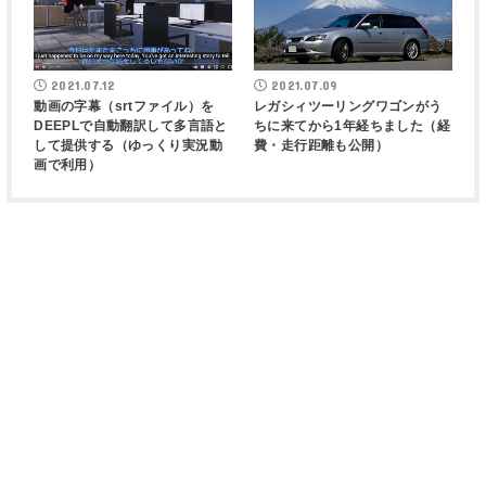
2021.07.12
2021.07.09
動画の字幕（srtファイル）を
レガシィツーリングワゴンがう
DEEPLで自動翻訳して多言語と
ちに来てから1年経ちました（経
して提供する（ゆっくり実況動
費・走行距離も公開）
画で利用）