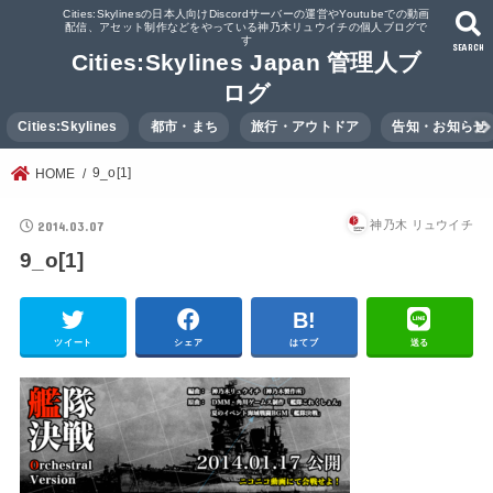
Cities:Skylinesの日本人向けDiscordサーバーの運営やYoutubeでの動画
配信、アセット制作などをやっている神乃木リュウイチの個人ブログで
す
SEARCH
Cities:Skylines Japan 管理人ブ
ログ
Cities:Skylines
都市・まち
旅行・アウトドア
告知・お知らせ
9_o[1]
HOME
2014.03.07
神乃木 リュウイチ
9_o[1]
ツイート
シェア
はてブ
送る