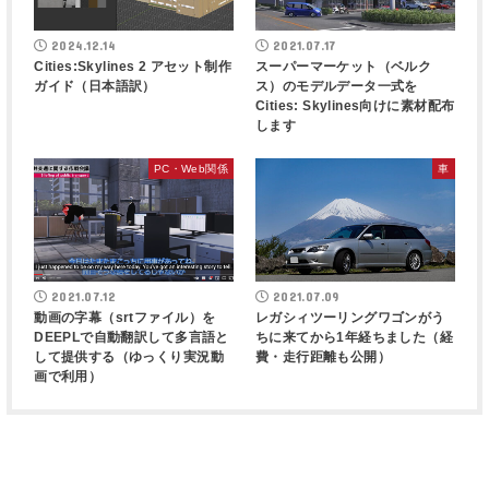
2024.12.14
2021.07.17
Cities:Skylines 2 アセット制作
スーパーマーケット（ベルク
ガイド（日本語訳）
ス）のモデルデータ一式を
Cities: Skylines向けに素材配布
します
PC・Web関係
車
2021.07.12
2021.07.09
動画の字幕（srtファイル）を
レガシィツーリングワゴンがう
DEEPLで自動翻訳して多言語と
ちに来てから1年経ちました（経
して提供する（ゆっくり実況動
費・走行距離も公開）
画で利用）