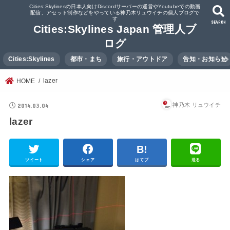
Cities:Skylinesの日本人向けDiscordサーバーの運営やYoutubeでの動画
配信、アセット制作などをやっている神乃木リュウイチの個人ブログで
す
SEARCH
Cities:Skylines Japan 管理人ブ
ログ
Cities:Skylines
都市・まち
旅行・アウトドア
告知・お知らせ
lazer
HOME
2014.03.04
神乃木 リュウイチ
lazer
ツイート
シェア
はてブ
送る