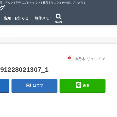
ubeでの動画配信、アセット制作などをやっている神乃木リュウイチの個人ブログです
ログ
告知・お知らせ
制作メモ
SEARCH
神乃木 リュウイチ
191228021307_1
はてブ
送る