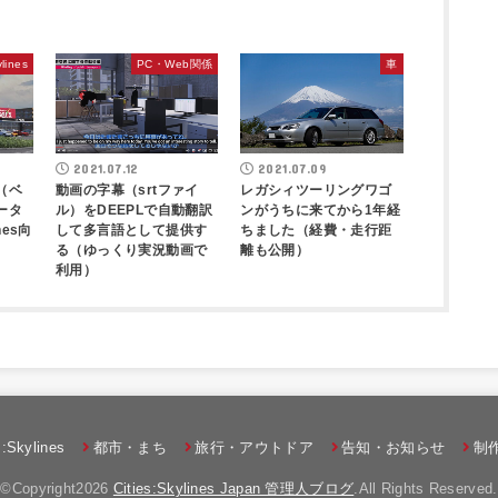
ylines
PC・Web関係
車
2021.07.12
2021.07.09
（ベ
動画の字幕（srtファイ
レガシィツーリングワゴ
ータ
ル）をDEEPLで自動翻訳
ンがうちに来てから1年経
nes向
して多言語として提供す
ちました（経費・走行距
る（ゆっくり実況動画で
離も公開）
利用）
s:Skylines
都市・まち
旅行・アウトドア
告知・お知らせ
制
©Copyright2026
Cities:Skylines Japan 管理人ブログ
.All Rights Reserved.