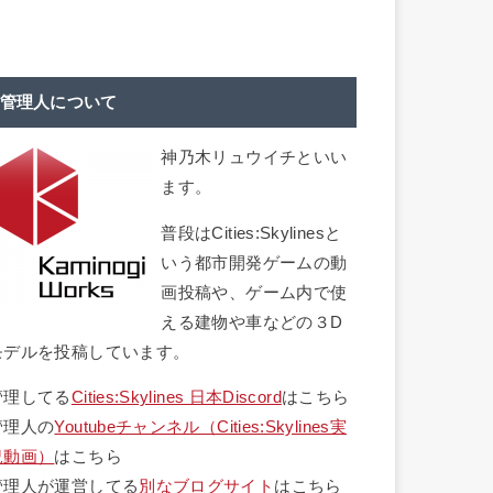
管理人について
神乃木リュウイチといい
ます。
普段はCities:Skylinesと
いう都市開発ゲームの動
画投稿や、ゲーム内で使
える建物や車などの３D
モデルを投稿しています。
管理してる
Cities:Skylines 日本Discord
はこちら
管理人の
Youtubeチャンネル（Cities:Skylines実
況動画）
はこちら
管理人が運営してる
別なブログサイト
はこちら