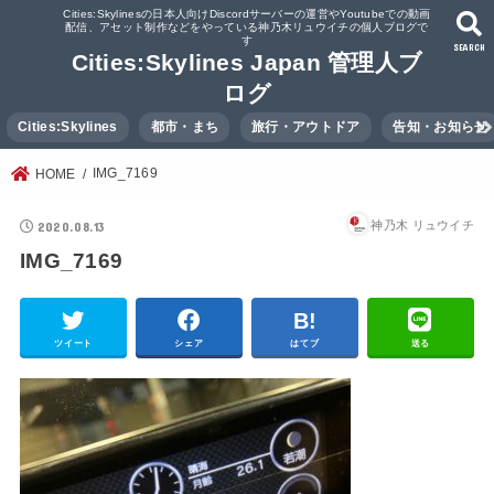
Cities:Skylinesの日本人向けDiscordサーバーの運営やYoutubeでの動画
配信、アセット制作などをやっている神乃木リュウイチの個人ブログで
す
SEARCH
Cities:Skylines Japan 管理人ブ
ログ
Cities:Skylines
都市・まち
旅行・アウトドア
告知・お知らせ
IMG_7169
HOME
2020.08.13
神乃木 リュウイチ
IMG_7169
ツイート
シェア
はてブ
送る