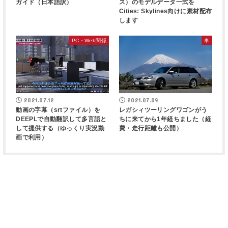
ガイド（日本語訳）
ス）のモデルデータ一式を
Cities: Skylines向けに素材配布
します
PC・Web関係
車
2021.07.12
2021.07.09
動画の字幕（srtファイル）を
レガシィツーリングワゴンがう
DEEPLで自動翻訳して多言語と
ちに来てから1年経ちました（経
して提供する（ゆっくり実況動
費・走行距離も公開）
画で利用）