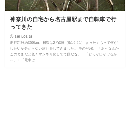
神奈川の自宅から名古屋駅まで自転車で行
ってきた
2011.09.21
走行距離約350km、日数は2泊3日（9/19-21） まったくもって何が
したいか分からない旅行をしてきました。 事の発端。 「あ～なんか
このままだと色々マンネリ化してて嫌だな」 ↓ 「どっか出かけるか
～」 ↓ 「電車は…