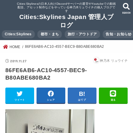
Cities:Skylinesの日本人向けDiscordサーバーの運営やYoutubeでの動画
配信、アセット制作などをやっている神乃木リュウイチの個人ブログで
す
SEARCH
Cities:Skylines Japan 管理人ブ
ログ
Cities:Skylines
都市・まち
旅行・アウトドア
告知・お知らせ
86FE6AB6-AC10-4557-BEC9-B80ABE680BA2
HOME
2019.11.27
神乃木 リュウイチ
86FE6AB6-AC10-4557-BEC9-
B80ABE680BA2
ツイート
シェア
はてブ
送る