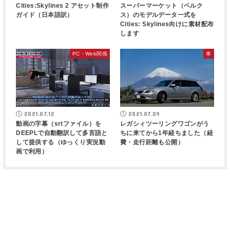
Cities:Skylines 2 アセット制作
スーパーマーケット（ベルク
ガイド（日本語訳）
ス）のモデルデータ一式を
Cities: Skylines向けに素材配布
します
PC・Web関係
車
2021.07.12
2021.07.09
動画の字幕（srtファイル）を
レガシィツーリングワゴンがう
DEEPLで自動翻訳して多言語と
ちに来てから1年経ちました（経
して提供する（ゆっくり実況動
費・走行距離も公開）
画で利用）