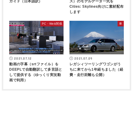
ガイド（日本語訳）
ス）のモデルデータ一式を
Cities: Skylines向けに素材配布
します
PC・Web関係
車
2021.07.12
2021.07.09
動画の字幕（srtファイル）を
レガシィツーリングワゴンがう
DEEPLで自動翻訳して多言語と
ちに来てから1年経ちました（経
して提供する（ゆっくり実況動
費・走行距離も公開）
画で利用）