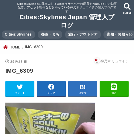
Cities:Skylinesの日本人向けDiscordサーバーの運営やYoutubeでの動画
配信、アセット制作などをやっている神乃木リュウイチの個人ブログで
す
SEARCH
Cities:Skylines Japan 管理人ブ
ログ
Cities:Skylines
都市・まち
旅行・アウトドア
告知・お知らせ
IMG_6309
HOME
2019.12.15
神乃木 リュウイチ
IMG_6309
ツイート
シェア
はてブ
送る