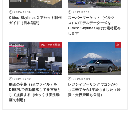
2024.12.14
2021.07.17
Cities:Skylines 2 アセット制作
スーパーマーケット（ベルク
ガイド（日本語訳）
ス）のモデルデータ一式を
Cities: Skylines向けに素材配布
します
PC・Web関係
車
2021.07.12
2021.07.09
動画の字幕（srtファイル）を
レガシィツーリングワゴンがう
DEEPLで自動翻訳して多言語と
ちに来てから1年経ちました（経
して提供する（ゆっくり実況動
費・走行距離も公開）
画で利用）