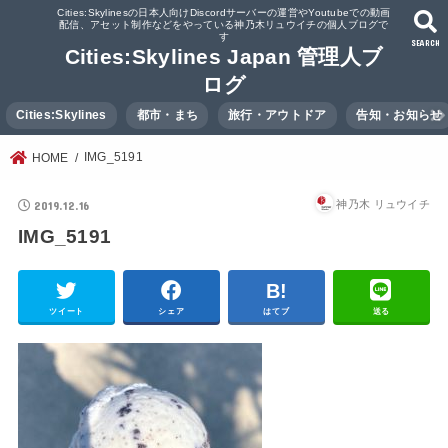
Cities:Skylinesの日本人向けDiscordサーバーの運営やYoutubeでの動画
配信、アセット制作などをやっている神乃木リュウイチの個人ブログで
す
SEARCH
Cities:Skylines Japan 管理人ブ
ログ
Cities:Skylines
都市・まち
旅行・アウトドア
告知・お知らせ
IMG_5191
HOME
2019.12.16
神乃木 リュウイチ
IMG_5191
ツイート
シェア
はてブ
送る