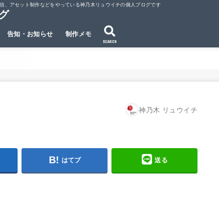
ubeでの動画配信、アセット制作などをやっている神乃木リュウイチの個人ブログです
ログ
告知・お知らせ
制作メモ
SEARCH
神乃木 リュウイチ
はてブ
送る