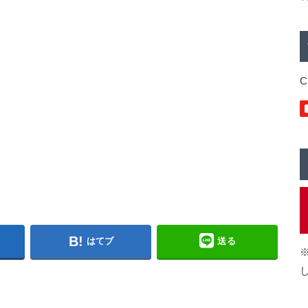
C
はてブ
送る