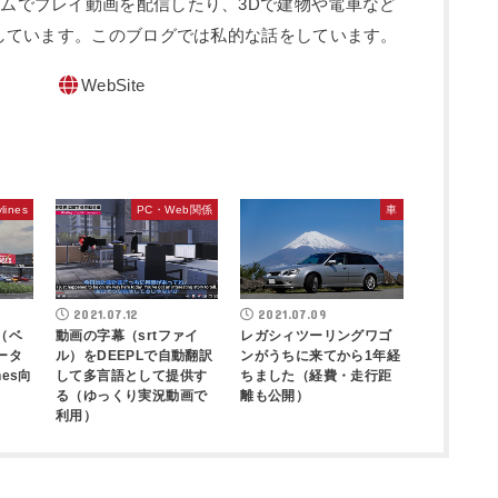
sというゲームでプレイ動画を配信したり、3Dで建物や電車など
しています。このブログでは私的な話をしています。
WebSite
ylines
PC・Web関係
車
2021.07.12
2021.07.09
（ベ
動画の字幕（srtファイ
レガシィツーリングワゴ
ータ
ル）をDEEPLで自動翻訳
ンがうちに来てから1年経
nes向
して多言語として提供す
ちました（経費・走行距
る（ゆっくり実況動画で
離も公開）
利用）