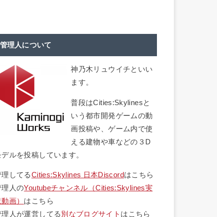
管理人について
神乃木リュウイチといい
ます。
普段はCities:Skylinesと
いう都市開発ゲームの動
画投稿や、ゲーム内で使
える建物や車などの３D
モデルを投稿しています。
管理してる
Cities:Skylines 日本Discord
はこちら
管理人の
Youtubeチャンネル（Cities:Skylines実
況動画）
はこちら
管理人が運営してる
別なブログサイト
はこちら