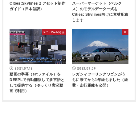
Cities:Skylines 2 アセット制作
スーパーマーケット（ベルク
ガイド（日本語訳）
ス）のモデルデータ一式を
Cities: Skylines向けに素材配布
します
PC・Web関係
車
2021.07.12
2021.07.09
動画の字幕（srtファイル）を
レガシィツーリングワゴンがう
DEEPLで自動翻訳して多言語と
ちに来てから1年経ちました（経
して提供する（ゆっくり実況動
費・走行距離も公開）
画で利用）