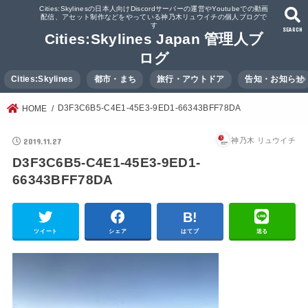
Cities:Skylinesの日本人向けDiscordサーバーの運営やYoutubeでの動画
配信、アセット制作などをやっている神乃木リュウイチの個人ブログで
す
SEARCH
Cities:Skylines Japan 管理人ブ
ログ
Cities:Skylines
都市・まち
旅行・アウトドア
告知・お知らせ
D3F3C6B5-C4E1-45E3-9ED1-66343BFF78DA
HOME
2019.11.27
神乃木 リュウイチ
D3F3C6B5-C4E1-45E3-9ED1-
66343BFF78DA
ツイート
シェア
はてブ
送る