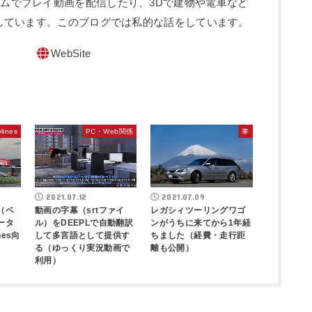
sというゲームでプレイ動画を配信したり、3Dで建物や電車など
しています。このブログでは私的な話をしています。
WebSite
ylines
PC・Web関係
車
2021.07.12
2021.07.09
（ベ
動画の字幕（srtファイ
レガシィツーリングワゴ
ータ
ル）をDEEPLで自動翻訳
ンがうちに来てから1年経
nes向
して多言語として提供す
ちました（経費・走行距
る（ゆっくり実況動画で
離も公開）
利用）