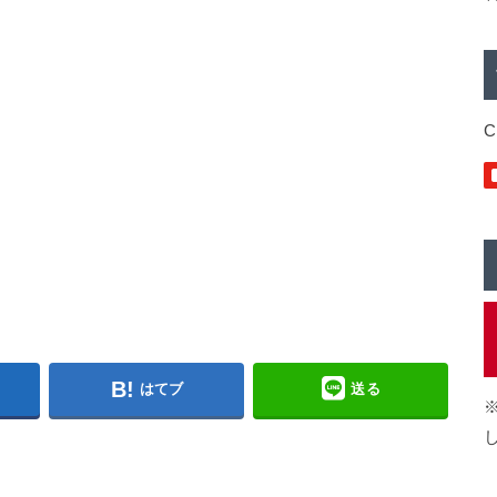
C
はてブ
送る