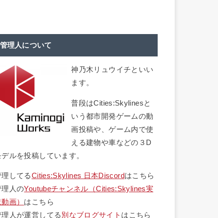
管理人について
神乃木リュウイチといい
ます。
普段はCities:Skylinesと
いう都市開発ゲームの動
画投稿や、ゲーム内で使
える建物や車などの３D
モデルを投稿しています。
管理してる
Cities:Skylines 日本Discord
はこちら
管理人の
Youtubeチャンネル（Cities:Skylines実
況動画）
はこちら
管理人が運営してる
別なブログサイト
はこちら