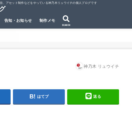
ubeでの動画配信、アセット制作などをやっている神乃木リュウイチの個人ブログです
ログ
告知・お知らせ
制作メモ
SEARCH
神乃木 リュウイチ
はてブ
送る