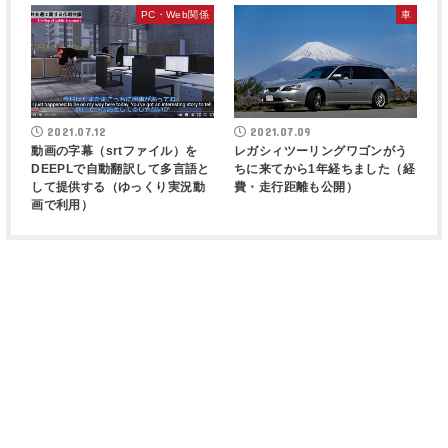
PC・Web関係
車
2021.07.12
2021.07.09
動画の字幕（srtファイル）を
レガシィツーリングワゴンがう
DEEPLで自動翻訳して多言語と
ちに来てから1年経ちました（経
して提供する（ゆっくり実況動
費・走行距離も公開）
画で利用）