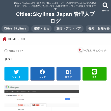
Cities:Skylinesの日本人向けDiscordサーバーの運営やYoutubeでの動画
配信、アセット制作などをやっている神乃木リュウイチの個人ブログで
す
SEARCH
Cities:Skylines Japan 管理人ブ
ログ
Cities:Skylines
都市・まち
旅行・アウトドア
告知・お知らせ
psi
HOME
2014.01.27
神乃木 リュウイチ
psi
ツイート
シェア
はてブ
送る