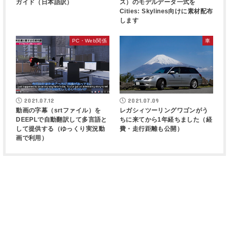
ガイド（日本語訳）
ス）のモデルデータ一式を
Cities: Skylines向けに素材配布
します
PC・Web関係
車
2021.07.12
2021.07.09
動画の字幕（srtファイル）を
レガシィツーリングワゴンがう
DEEPLで自動翻訳して多言語と
ちに来てから1年経ちました（経
して提供する（ゆっくり実況動
費・走行距離も公開）
画で利用）