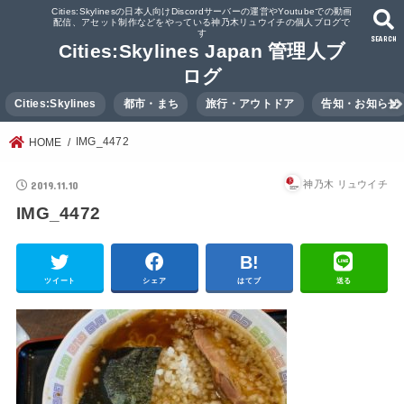
Cities:Skylinesの日本人向けDiscordサーバーの運営やYoutubeでの動画
配信、アセット制作などをやっている神乃木リュウイチの個人ブログで
す
SEARCH
Cities:Skylines Japan 管理人ブ
ログ
Cities:Skylines
都市・まち
旅行・アウトドア
告知・お知らせ
IMG_4472
HOME
2019.11.10
神乃木 リュウイチ
IMG_4472
ツイート
シェア
はてブ
送る