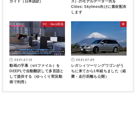
ガイド（日本語訳）
ス）のモデルデータ一式を
Cities: Skylines向けに素材配布
します
PC・Web関係
車
2021.07.12
2021.07.09
動画の字幕（srtファイル）を
レガシィツーリングワゴンがう
DEEPLで自動翻訳して多言語と
ちに来てから1年経ちました（経
して提供する（ゆっくり実況動
費・走行距離も公開）
画で利用）