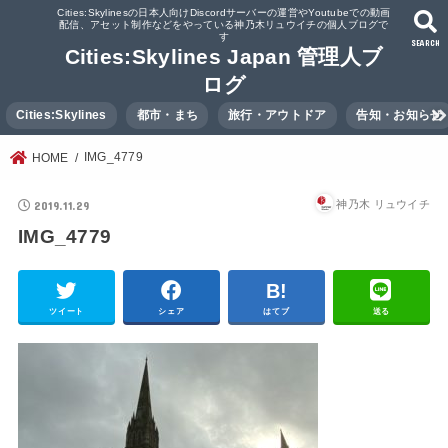
Cities:Skylinesの日本人向けDiscordサーバーの運営やYoutubeでの動画
配信、アセット制作などをやっている神乃木リュウイチの個人ブログで
す
SEARCH
Cities:Skylines Japan 管理人ブ
ログ
Cities:Skylines
都市・まち
旅行・アウトドア
告知・お知らせ
IMG_4779
HOME
2019.11.29
神乃木 リュウイチ
IMG_4779
ツイート
シェア
はてブ
送る