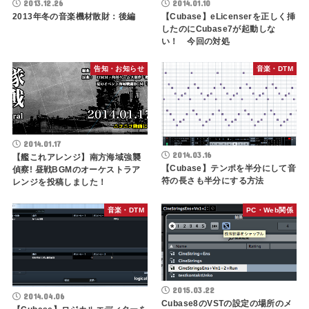
2013.12.26
2014.01.10
2013年冬の音楽機材散財：後編
【Cubase】eLicenserを正しく挿
したのにCubase7が起動しな
い！ 今回の対処
告知・お知らせ
音楽・DTM
2014.01.17
2014.03.16
【艦これアレンジ】南方海域強襲
【Cubase】テンポを半分にして音
偵察! 昼戦BGMのオーケストラア
符の長さも半分にする方法
レンジを投稿しました！
音楽・DTM
PC・Web関係
2015.03.22
2014.04.06
Cubase8のVSTの設定の場所のメ