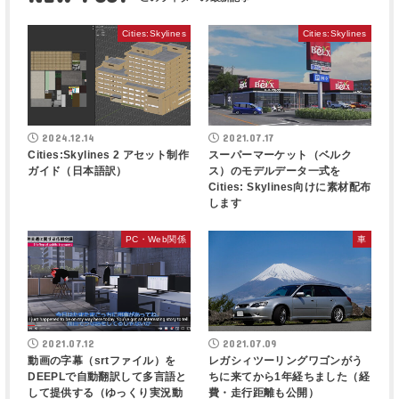
Cities:Skylines
Cities:Skylines
2024.12.14
2021.07.17
Cities:Skylines 2 アセット制作
スーパーマーケット（ベルク
ガイド（日本語訳）
ス）のモデルデータ一式を
Cities: Skylines向けに素材配布
します
PC・Web関係
車
2021.07.12
2021.07.09
動画の字幕（srtファイル）を
レガシィツーリングワゴンがう
DEEPLで自動翻訳して多言語と
ちに来てから1年経ちました（経
して提供する（ゆっくり実況動
費・走行距離も公開）