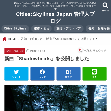
Cities:Skylinesの日本人向けDiscordサーバーの運営やYoutubeでの動画
配信、アセット制作などをやっている神乃木リュウイチの個人ブログで
す
SEARCH
Cities:Skylines Japan 管理人ブ
ログ
Cities:Skylines
都市・まち
旅行・アウトドア
告知・お知らせ
告知・お知らせ
新曲「Shadowbeats」を公開しました
HOME
2012.01.03
神乃木 リュウイチ
告知・お知らせ
新曲「Shadowbeats」を公開しました
ツイート
シェア
はてブ
送る