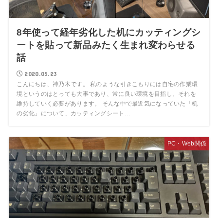
8年使って経年劣化した机にカッティングシ
ートを貼って新品みたく生まれ変わらせる
話
2020.05.23
こんにちは、神乃木です。 私のような引きこもりには自宅の作業環
境というのはとっても大事であり、常に良い環境を目指し、それを
維持していく必要があります。 そんな中で最近気になっていた「机
の劣化」について、カッティングシート…
PC・Web関係