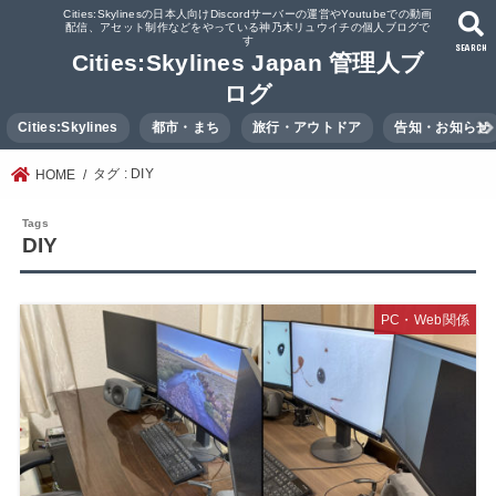
Cities:Skylinesの日本人向けDiscordサーバーの運営やYoutubeでの動画
配信、アセット制作などをやっている神乃木リュウイチの個人ブログで
す
SEARCH
Cities:Skylines Japan 管理人ブ
ログ
Cities:Skylines
都市・まち
旅行・アウトドア
告知・お知らせ
タグ : DIY
HOME
DIY
PC・Web関係