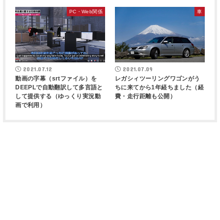
PC・Web関係
車
2021.07.12
2021.07.09
動画の字幕（srtファイル）を
レガシィツーリングワゴンがう
DEEPLで自動翻訳して多言語と
ちに来てから1年経ちました（経
して提供する（ゆっくり実況動
費・走行距離も公開）
画で利用）