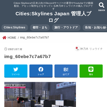
Cities:Skylinesの日本人向けDiscordサーバーの運営やYoutubeでの動画
配信、アセット制作などをやっている神乃木リュウイチの個人ブログで
す
SEARCH
Cities:Skylines Japan 管理人ブ
ログ
Cities:Skylines
都市・まち
旅行・アウトドア
告知・お知らせ
img_60ebe7c7a67b7
HOME
2021.07.12
神乃木 リュウイチ
img_60ebe7c7a67b7
ツイート
シェア
はてブ
送る