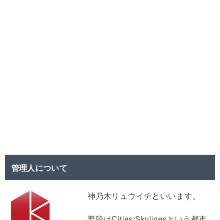
管理人について
神乃木リュウイチといいます。
普段はCities:Skylinesという都市